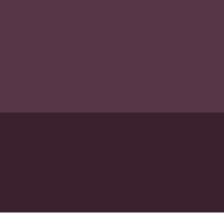
Instagram
Savoir-faire
Architecte desa
Mentions légales
Linkedin
Aide
©2026 - Atelier d'Architecture Antoine de Gironde - Tous droits réservés